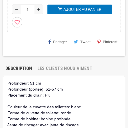
shopping_cart
remove
add
AJOUTER AU PANIER
favorite_border
Partager
Tweet
Pinterest
DESCRIPTION
LES CLIENTS NOUS AIMENT
Profondeur: 51 cm
Profondeur (portée): 51-57 cm
Placement du drain: PK
Couleur de la cuvette des toilettes: blanc
Forme de cuvette de toilette: ronde
Forme de bobine: bobine profonde
Jante de rinçage: avec jante de rinçage